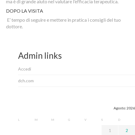
ma è di grande aiuto nel valutare l’efficacia terapeutica.
DOPO LA VISITA
E’ tempo di seguire e mettere in pratica i consigli del tuo
dottore.
Admin links
Accedi
dch.com
Agosto: 2026
L
M
M
G
V
S
D
1
2