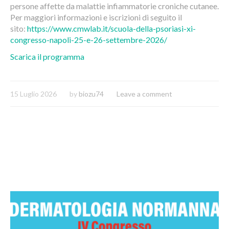
persone affette da malattie infiammatorie croniche cutanee.
Per maggiori informazioni e iscrizioni di seguito il
sito:
https://www.cmwlab.it/scuola-della-psoriasi-xi-
congresso-napoli-25-e-26-settembre-2026/
Scarica il programma
15 Luglio 2026
by
biozu74
Leave a comment