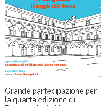
Grande partecipazione per
la quarta edizione di