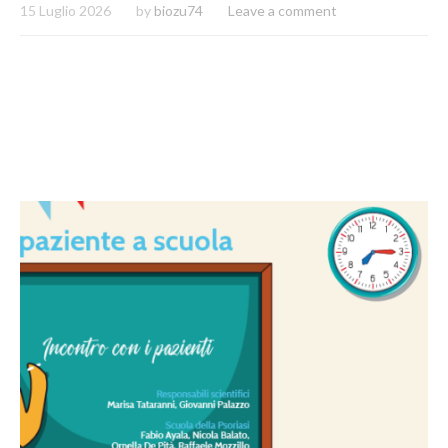
15 Luglio 2026
by
biozu74
Leave a comment