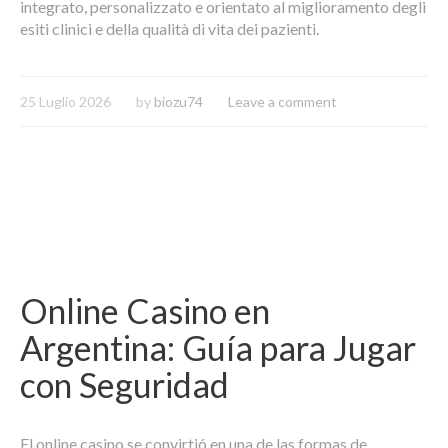
integrato, personalizzato e orientato al miglioramento degli
esiti clinici e della qualità di vita dei pazienti.
25 Luglio 2026
by
biozu74
Leave a comment
Online Casino en
Argentina: Guía para Jugar
con Seguridad
El online casino se convirtió en una de las formas de