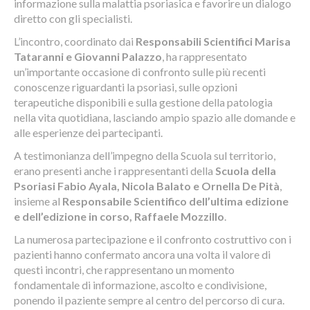
informazione sulla malattia psoriasica e favorire un dialogo
diretto con gli specialisti.
L’incontro, coordinato dai
Responsabili Scientifici Marisa
Tataranni e Giovanni Palazzo
, ha rappresentato
un’importante occasione di confronto sulle più recenti
conoscenze riguardanti la psoriasi, sulle opzioni
terapeutiche disponibili e sulla gestione della patologia
nella vita quotidiana, lasciando ampio spazio alle domande e
alle esperienze dei partecipanti.
A testimonianza dell’impegno della Scuola sul territorio,
erano presenti anche i rappresentanti della
Scuola della
Psoriasi
Fabio Ayala, Nicola Balato e Ornella De Pità
,
insieme al
Responsabile Scientifico dell’ultima edizione
e dell’edizione in corso, Raffaele Mozzillo
.
La numerosa partecipazione e il confronto costruttivo con i
pazienti hanno confermato ancora una volta il valore di
questi incontri, che rappresentano un momento
fondamentale di informazione, ascolto e condivisione,
ponendo il paziente sempre al centro del percorso di cura.