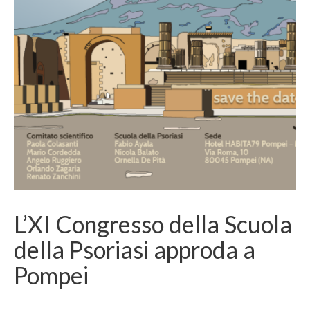
L’XI Congresso della Scuola
della Psoriasi approda a
Pompei