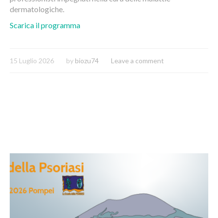
dermatologiche.
Scarica il programma
15 Luglio 2026
by
biozu74
Leave a comment